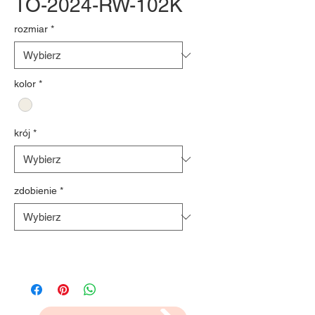
TO-2024-RW-102K
rozmiar
*
kolor
*
krój
*
zdobienie
*