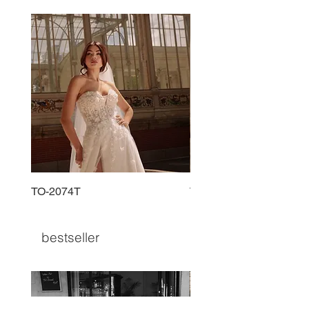
TO-2074T
TO-2225T
bestseller