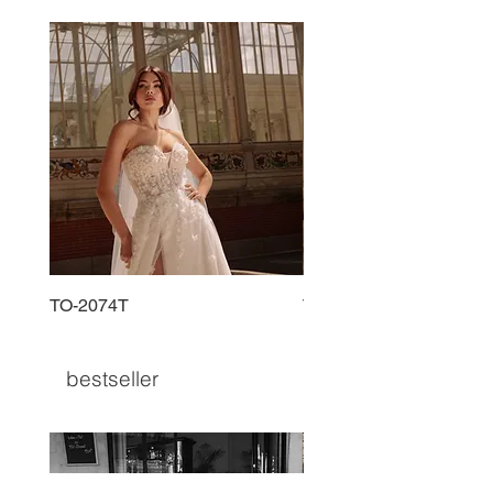
TO-2074T
TO-2225T
bestseller