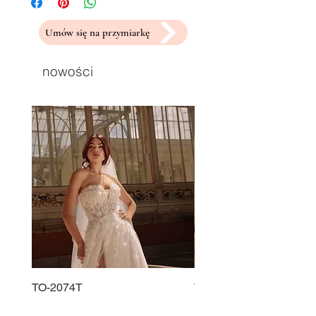
Umów się na przymiarkę
nowości
TO-2074T
TO-2225T