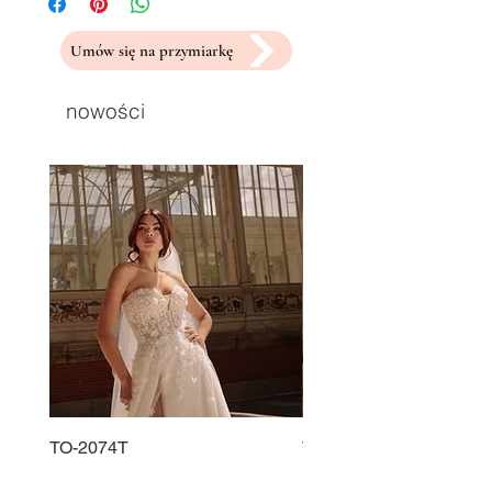
Umów się na przymiarkę
nowości
TO-2074T
TO-2225T