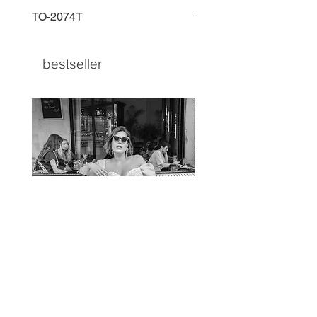
TO-2074T
TO-2225T
bestseller
TO-1597T
TO-1690T