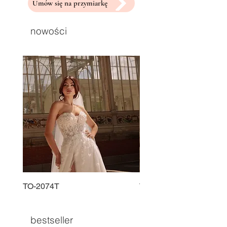
Umów się na przymiarkę
nowości
TO-2074T
TO-2225T
bestseller