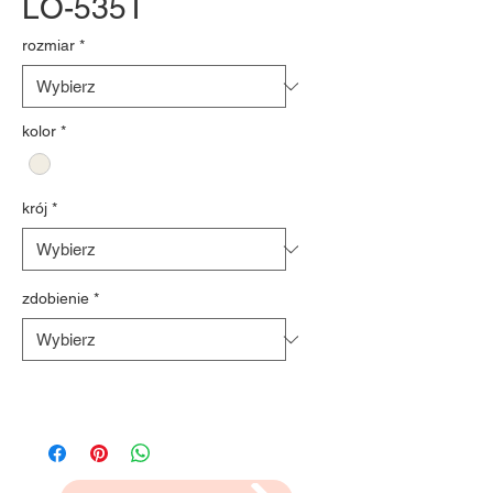
LO-535T
rozmiar
*
kolor
*
krój
*
zdobienie
*