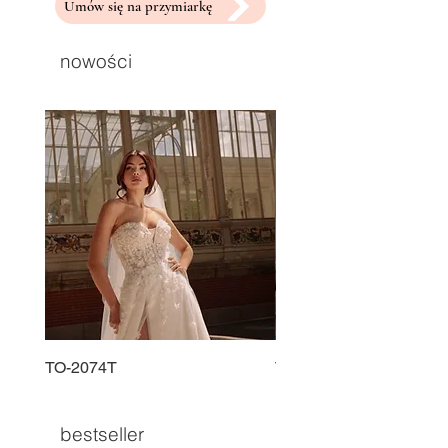
Umów się na przymiarkę
nowości
TO-2074T
TO-2225T
bestseller