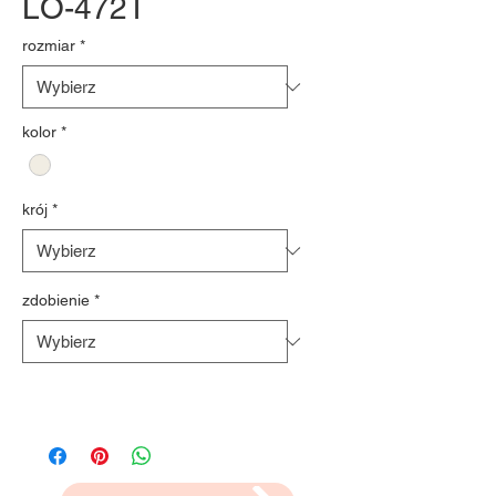
LO-472T
rozmiar
*
kolor
*
krój
*
zdobienie
*