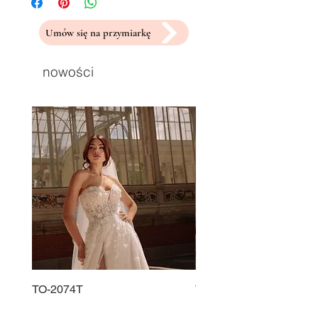
Umów się na przymiarkę
nowości
TO-2074T
TO-2225T