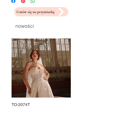
Umów się na przymiarkę
nowości
TO-2074T
TO-2225T