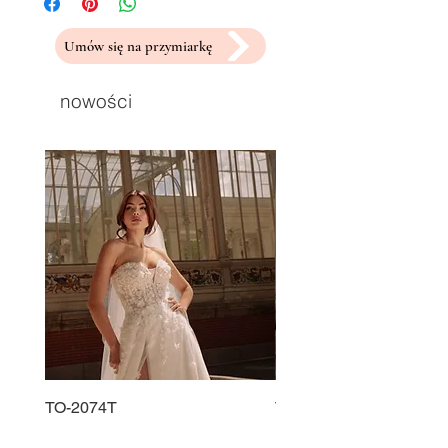
Umów się na przymiarkę
nowości
TO-2074T
TO-2225T