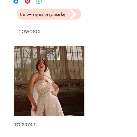
Umów się na przymiarkę
nowości
TO-2074T
TO-2225T