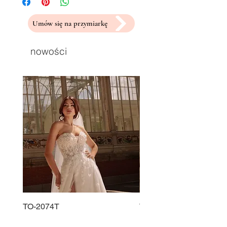
Umów się na przymiarkę
nowości
TO-2074T
TO-2225T