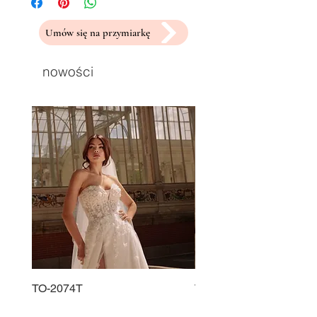
Umów się na przymiarkę
nowości
TO-2074T
TO-2225T