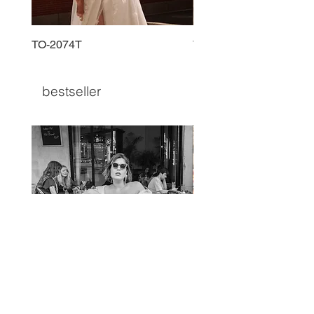
TO-2074T
TO-2225T
bestseller
TO-1597T
TO-1690T