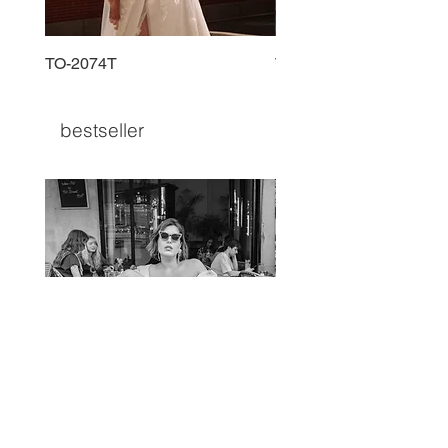
TO-2074T
TO-2225T
bestseller
TO-1597T
TO-1690T