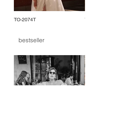
TO-2074T
TO-2225T
bestseller
TO-1597T
TO-1690T