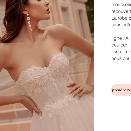
mousseli
recouvert
La robe e
sans traî
ligne : A
couleur :
tissu : m
nous cous