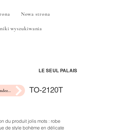
rona
Nowa strona
niki wyszukiwania
LE SEUL PALAIS
TO-2120T
prendre rendez-vous pour un essayage
on du produit jolis mots : robe
ue de style bohème en délicate