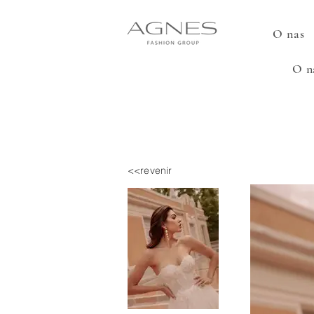
O nas
O n
<<revenir