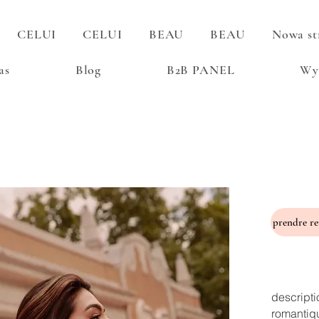
CELUI
CELUI
BEAU
BEAU
Nowa st
as
Blog
B2B PANEL
Wy
descripti
romantiq