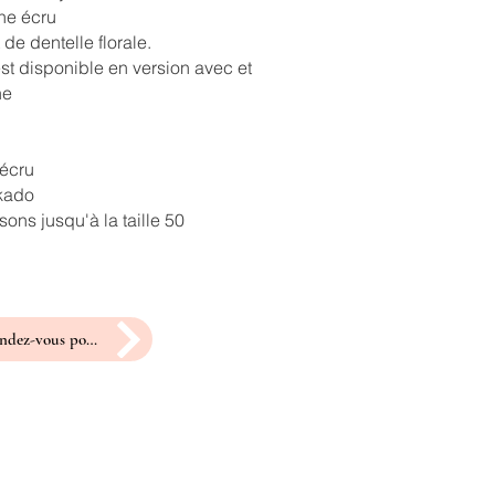
ne écru
 de dentelle florale.
st disponible en version avec et
ne
 écru
ikado
ons jusqu'à la taille 50
prendre rendez-vous pour un essayage