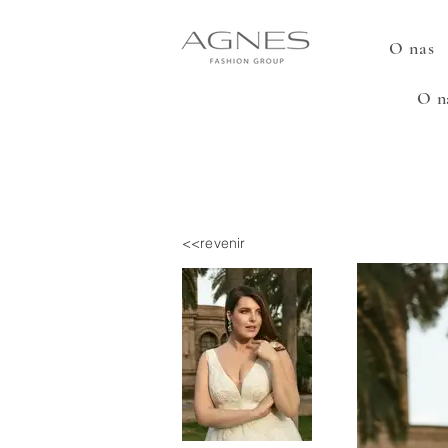
O nas
O n
<<revenir