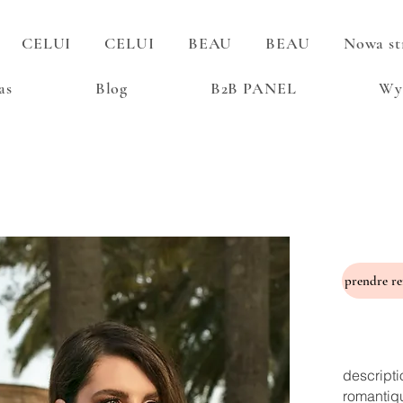
CELUI
CELUI
BEAU
BEAU
Nowa st
as
Blog
B2B PANEL
Wy
descripti
romantiq