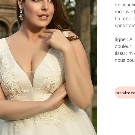
mousseli
recouvert
La robe e
sans traî
ligne : A
couleur :
tissu : m
nous cous