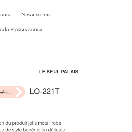
rona
Nowa strona
niki wyszukiwania
LE SEUL PALAIS
LO-221T
prendre rendez-vous pour un essayage
on du produit jolis mots : robe
ue de style bohème en délicate