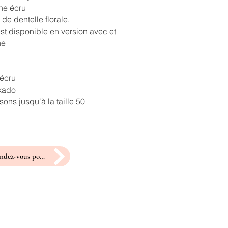
ne écru
 de dentelle florale.
st disponible en version avec et
ne
 écru
ikado
ons jusqu'à la taille 50
prendre rendez-vous pour un essayage