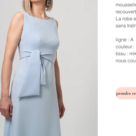
mousseli
recouvert
La robe e
sans traî
ligne : A
couleur :
tissu : m
nous cous