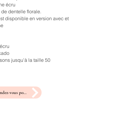
ne écru
 de dentelle florale.
st disponible en version avec et
ne
 écru
ikado
ons jusqu'à la taille 50
prendre rendez-vous pour un essayage