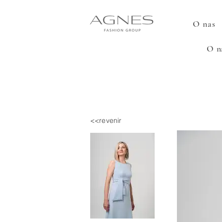
O nas
O n
<<revenir