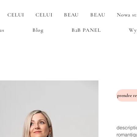
CELUI
CELUI
BEAU
BEAU
Nowa st
as
Blog
B2B PANEL
Wy
descripti
romantiq