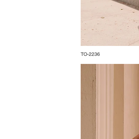
44
46
48
50
52
54
TO-2236
56
58
60