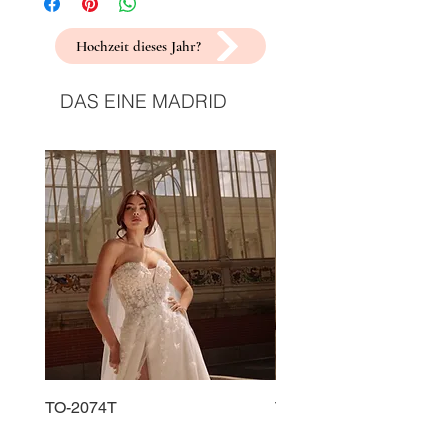
Hochzeit dieses Jahr?
DAS EINE MADRID
TO-2074T
TO-2225T