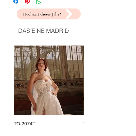
Hochzeit dieses Jahr?
DAS EINE MADRID
TO-2074T
TO-2225T