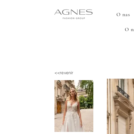
O nas
O n
<<revenir