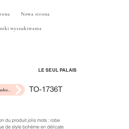
rona
Nowa strona
niki wyszukiwania
LE SEUL PALAIS
TO-1736T
prendre rendez-vous pour un essayage
on du produit jolis mots : robe
ue de style bohème en délicate