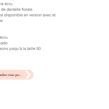
ne écru
 de dentelle florale.
st disponible en version avec et
ne
 écru
ikado
ons jusqu'à la taille 50
prendre rendez-vous pour un essayage