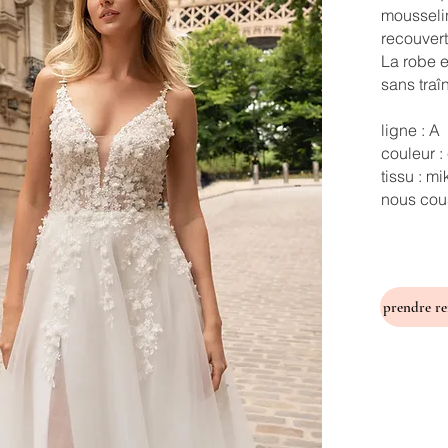
mousseli
recouvert
La robe e
sans traî
ligne : A
couleur :
tissu : m
nous cous