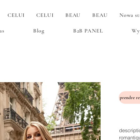
CELUI
CELUI
BEAU
BEAU
Nowa st
as
Blog
B2B PANEL
Wy
descripti
romantiq