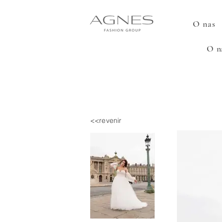
O nas
O n
<<revenir