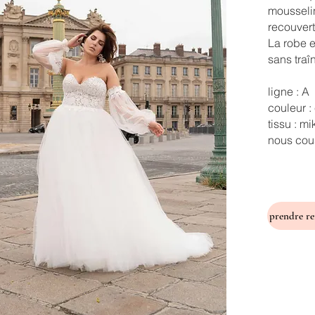
mousseli
recouvert
La robe e
sans traî
ligne : A
couleur :
tissu : m
nous cous