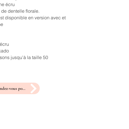
ne écru
 de dentelle florale.
st disponible en version avec et
ne
 écru
ikado
ons jusqu'à la taille 50
prendre rendez-vous pour un essayage