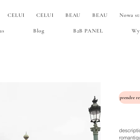
CELUI
CELUI
BEAU
BEAU
Nowa st
as
Blog
B2B PANEL
Wy
descripti
romantiq