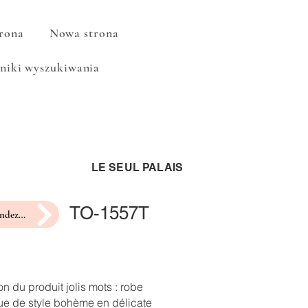
rona
Nowa strona
niki wyszukiwania
LE SEUL PALAIS
TO-1557T
prendre rendez-vous pour un essayage
on du produit jolis mots : robe
ue de style bohème en délicate