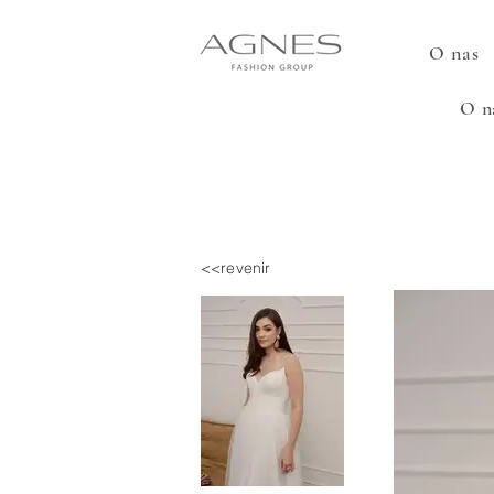
O nas
O n
<<revenir