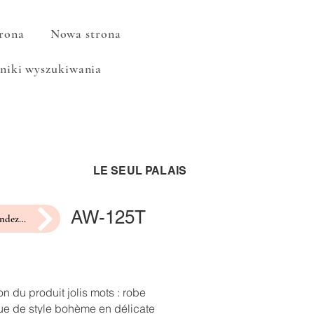
rona
Nowa strona
niki wyszukiwania
LE SEUL PALAIS
AW-125T
prendre rendez-vous pour un essayage
on du produit jolis mots : robe
ue de style bohème en délicate