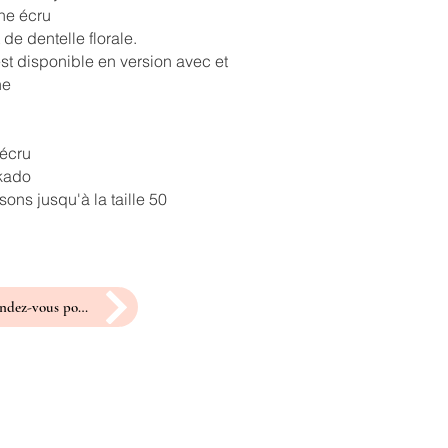
ne écru
 de dentelle florale.
st disponible en version avec et
ne
 écru
ikado
ons jusqu'à la taille 50
prendre rendez-vous pour un essayage