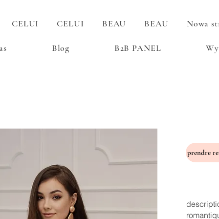
CELUI
CELUI
BEAU
BEAU
Nowa st
as
Blog
B2B PANEL
Wy
descripti
romantiq