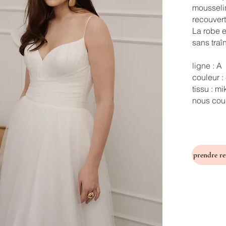
mousseli
recouvert
La robe e
sans traî
ligne : A
couleur :
tissu : m
nous cous