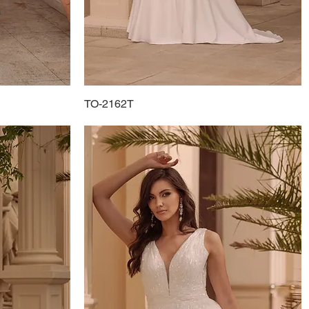
TO-2162T
Podgląd