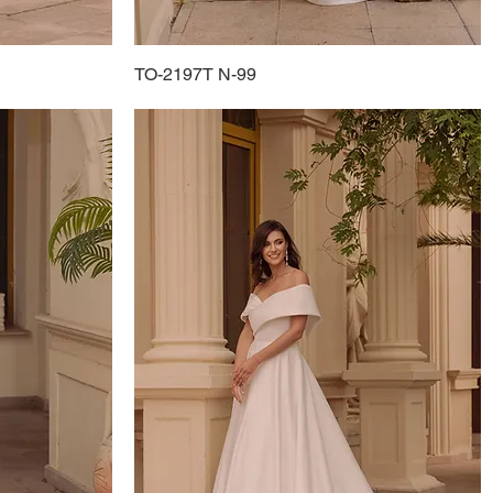
TO-2197T N-99
Podgląd