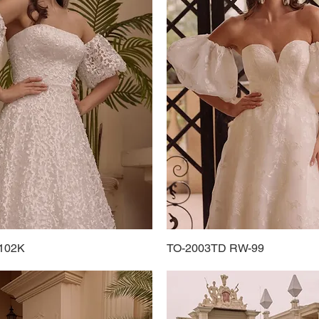
102K
Podgląd
TO-2003TD RW-99
Podgląd