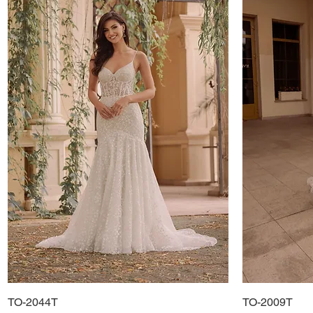
TO-2044T
Podgląd
TO-2009T