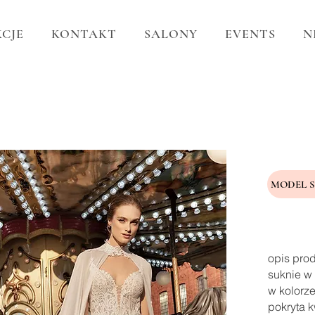
CJE
KONTAKT
SALONY
EVENTS
N
MODEL 
opis pro
suknie w 
w kolorze
pokryta k