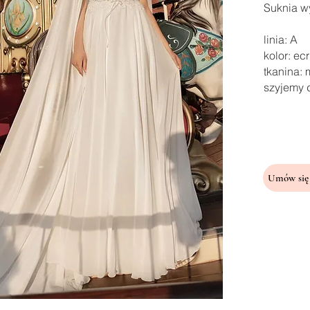
Suknia wy
linia: A
kolor: ec
tkanina:
szyjemy 
Umów się 