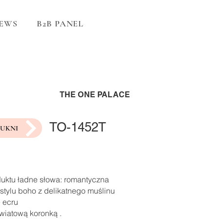
EWS
B2B PANEL
THE ONE PALACE
TO-1452T
SUKNI
duktu ładne słowa: romantyczna
stylu boho z delikatnego muślinu
 ecru
wiatową koronką .