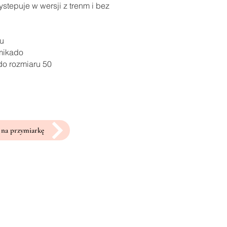
stepuje w wersji z trenm i bez
ru
 mikado
do rozmiaru 50
na przymiarkę