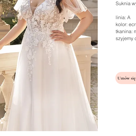
Suknia wy
linia: A
kolor: ec
tkanina:
szyjemy 
Umów się 