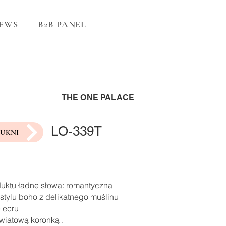
EWS
B2B PANEL
THE ONE PALACE
LO-339T
SUKNI
duktu ładne słowa: romantyczna
stylu boho z delikatnego muślinu
 ecru
wiatową koronką .