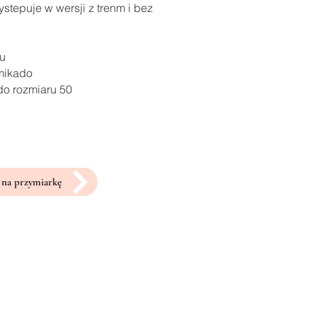
stepuje w wersji z trenm i bez
ru
 mikado
do rozmiaru 50
na przymiarkę