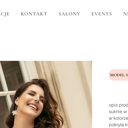
CJE
KONTAKT
SALONY
EVENTS
N
MODEL 
opis pro
suknie w 
w kolorze
pokryta k