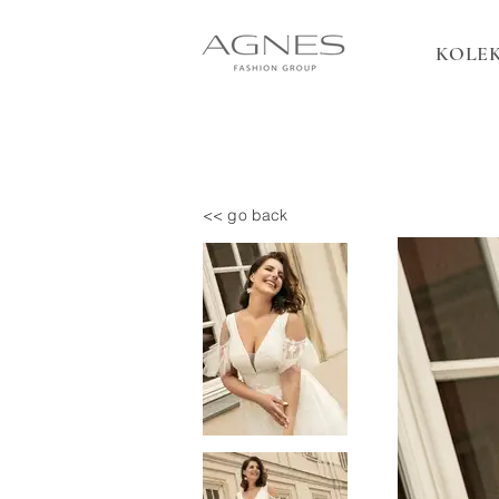
KOLEK
<< go back