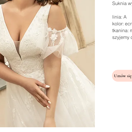
Suknia wy
linia: A
kolor: ec
tkanina:
szyjemy 
Umów się 