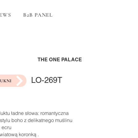
EWS
B2B PANEL
THE ONE PALACE
LO-269T
SUKNI
duktu ładne słowa: romantyczna
stylu boho z delikatnego muślinu
 ecru
wiatową koronką .