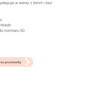
stepuje w wersji z trenm i bez
ru
 mikado
do rozmiaru 50
na przymiarkę