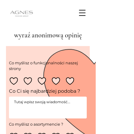
wyraź anonimową opinię
Co myślisz o funkcjonalności naszej
strony
Co Ci się najbardziej podoba ?
Co myślisz o asortymencie ?