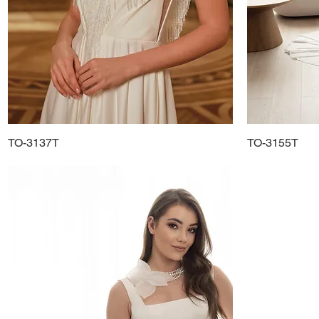
TO-3137T
Schnellansicht
TO-3155T