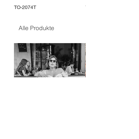
TO-2074T
TO-2225T
Alle Produkte
TO-1597T
TO-1690T