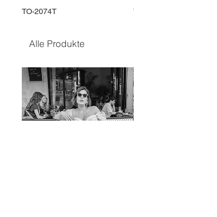
TO-2074T
TO-2225T
Alle Produkte
TO-1597T
TO-1690T