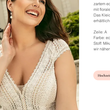
zartem e
mit flora
Das Klei
erhältlich
Zeile: A
Farbe: e
Stoff: Mi
wir nähe
Hochzeit