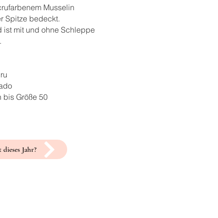
crufarbenem Musselin
ler Spitze bedeckt.
d ist mit und ohne Schleppe
.
cru
kado
n bis Größe 50
 dieses Jahr?