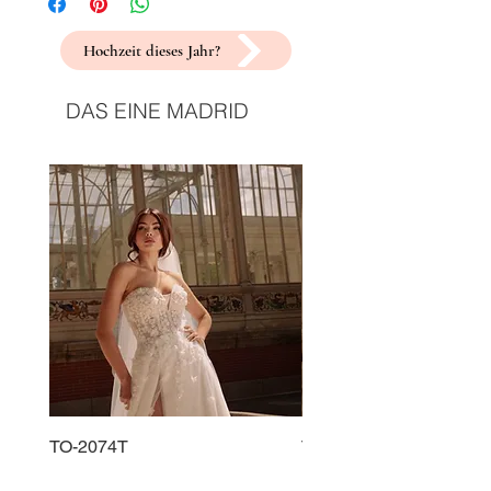
Hochzeit dieses Jahr?
DAS EINE MADRID
TO-2074T
TO-2225T