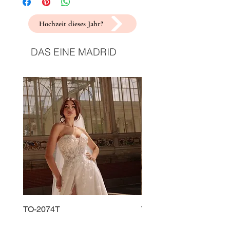
Hochzeit dieses Jahr?
DAS EINE MADRID
TO-2074T
TO-2225T