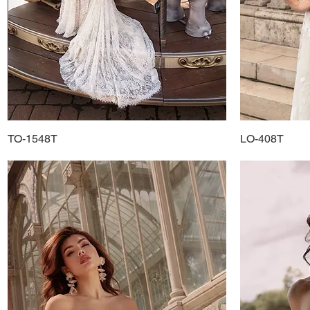
TO-1548T
Schnellansicht
LO-408T