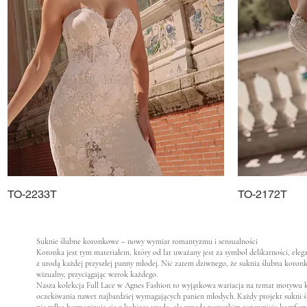
TO-2233T
Schnellansicht
TO-2172T
Suknie ślubne koronkowe – nowy wymiar romantyzmu i sensualności
Koronka jest tym materiałem, który od lat uważany jest za symbol delikatności, el
z urodą każdej przyszłej panny młodej. Nic zatem dziwnego, że suknia ślubna koron
wizualny, przyciągając wzrok każdego.
Nasza kolekcja Full Lace w Agnes Fashion to wyjątkowa wariacja na temat motywu ko
oczekiwania nawet najbardziej wymagających panien młodych. Każdy projekt sukni śl