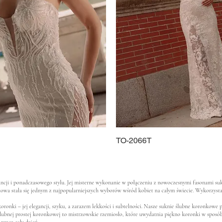
Schnellansicht
TO-2066T
Schnellansicht
egancji i ponadczasowego stylu. Jej misterne wykonanie w połączeniu z nowoczesnymi fasonami s
kowa stała się jednym z najpopularniejszych wyborów wśród kobiet na całym świecie. Wykorzysta
ronki – jej elegancji, szyku, a zarazem lekkości i subtelności. Nasze suknie ślubne koronkow
ubnej prostej koronkowej to mistrzowskie rzemiosło, które uwydatnia piękno koronki w sposób 