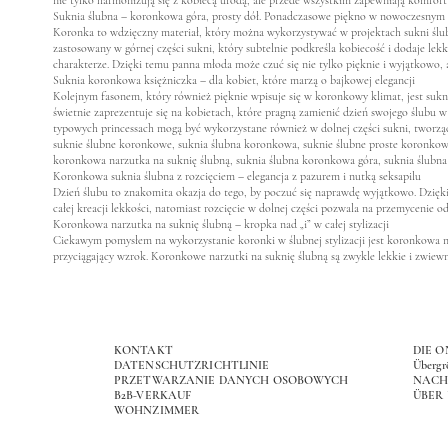
nie tylko harmonizują się z kobiecą urodą, ale przede wszystkim zapewniają komfort 
Suknia ślubna – koronkowa góra, prosty dół. Ponadczasowe piękno w nowoczesnym
Koronka to wdzięczny materiał, który można wykorzystywać w projektach sukni ślubny
zastosowany w górnej części sukni, który subtelnie podkreśla kobiecość i dodaje l
charakterze. Dzięki temu panna młoda może czuć się nie tylko pięknie i wyjątkowo
Suknia koronkowa księżniczka – dla kobiet, które marzą o bajkowej elegancji
Kolejnym fasonem, który również pięknie wpisuje się w koronkowy klimat, jest sukni
świetnie zaprezentuje się na kobietach, które pragną zamienić dzień swojego ślub
typowych princessach mogą być wykorzystane również w dolnej części sukni, tworzą
suknie ślubne koronkowe,
suknia ślubna koronkowa,
suknie ślubne proste koronko
koronkowa narzutka na suknię ślubną,
suknia ślubna koronkowa góra,
suknia ślubn
Koronkowa suknia ślubna z rozcięciem – elegancja z pazurem i nutką seksapilu
Dzień ślubu to znakomita okazja do tego, by poczuć się naprawdę wyjątkowo. Dzięk
całej kreacji lekkości, natomiast rozcięcie w dolnej części pozwala na przemycenie
Koronkowa narzutka na suknię ślubną – kropka nad „i” w całej stylizacji
Ciekawym pomysłem na wykorzystanie koronki w ślubnej stylizacji jest koronkowa nar
przyciągający wzrok. Koronkowe narzutki na suknię ślubną są zwykle lekkie i zwiew
KONTAKT
DIE 
DATENSCHUTZRICHTLINIE
Übergr
PRZETWARZANIE DANYCH OSOBOWYCH
NACH
B2B-VERKAUF
ÜBER
WOHNZIMMER