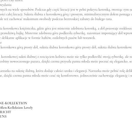
przez cały dzień.
 wydaniu
ch na wiele sposobów. Podczas gdy część kreacji jest w pełni pokryta koronką, tworząc tym sam
ekkości całej kreacji. Suknia ślubna z koronkową górą i prostym, minimalistycznym dołem poma
, ale też zachować maksimum swobody podczas beztroskiej zabawy do białego rana.
a koronkowa księżniczka, gdzie góra jest misternie zdobiona koronką, a dół pozostaje rozklosz
u w prawdziwą bajkę. Misternie zdobiona góra podkreśla sylwetkę, natomiast imponujący dół w
c delikatne aplikacje w formie haftów, ozdobnych pasów lub wstawek.
we
a koronkowa górą prosty dół,
suknia ślubna koronkowa góra prosty dół,
suknia ślubna koronkowa
i koronkowej sukni ślubnej z rozcięciem kobieta może nie tylko podkreślić swoją sylwetkę, al
 odrobiny nowoczesnego pazura, dzięki czemu przyszła panna młoda może poczuć się elegancko, s
zutka na suknię ślubną, która dodaje całości uroku i elegancji. Narzutka może pełnić rolę delik
ne, dzięki czemu panna młoda może czuć się komfortowo, jednocześnie zachowując elegancję i s
ONE-KOLLEKTION
ößen-Kollektion Lovely
RICHT
 UNS