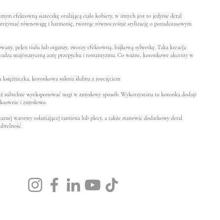
ym efektowną siateczkę otulającą ciało kobiety, w innych jest to jedynie detal
ga utrzymać równowagę i harmonię, tworząc równocześnie stylizację o ponadczasowym
owany, pełen tiulu lub organzy, tworzy efektowną, bajkową sylwetkę. Taka kreacja
prowadza majestatyczną aurę przepychu i romantyzmu. Co ważne, koronkowe akcenty w
 księżniczka,
koronkowa suknia ślubna z rozcięciem
e też subtelnie wyeksponować nogi w zmysłowy sposób. Wykorzystana tu koronka dodaje
eksownie i zmysłowo.
atnej warstwy osłaniającej ramiona lub plecy, a także stanowić dodatkowy detal
ubtelność.