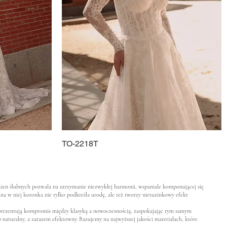
TO-2218T
Schnellansicht
ukien ślubnych pozwala na utrzymanie niezwykłej harmonii, wspaniale komponującej się
na w niej koronka nie tylko podkreśla urodę, ale też tworzy nietuzinkowy efekt
e prezentują kompromis między klasyką a nowoczesnością, zaspokajając tym samym
naturalny, a zarazem efektowny. Bazujemy na najwyższej jakości materiałach, które