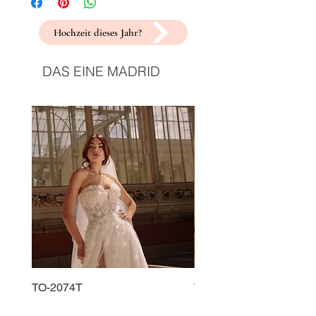
Hochzeit dieses Jahr?
DAS EINE MADRID
TO-2074T
TO-2225T