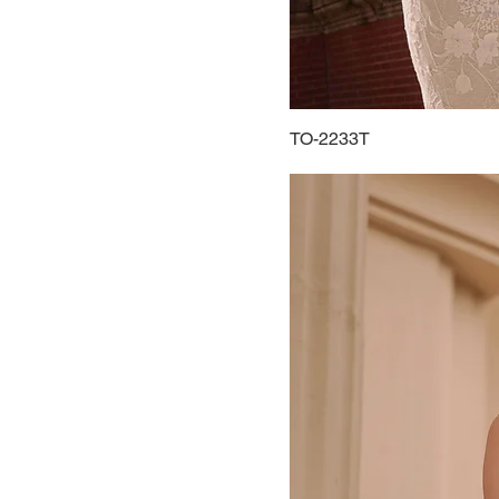
48
50
52
54
TO-2233T
56
58
60