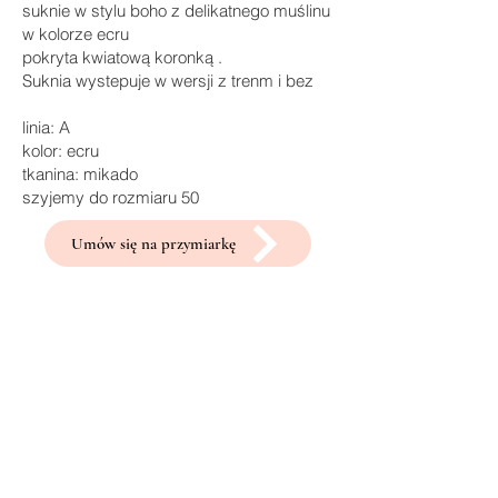
suknie w stylu boho z delikatnego muślinu
w kolorze ecru
pokryta kwiatową koronką .
Suknia wystepuje w wersji z trenm i bez
linia: A
kolor: ecru
tkanina: mikado
szyjemy do rozmiaru 50
Umów się na przymiarkę
Powiązane
produkty