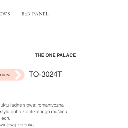
EWS
B2B PANEL
THE ONE PALACE
TO-3024T
SUKNI
duktu ładne słowa: romantyczna
stylu boho z delikatnego muślinu
 ecru
wiatową koronką .