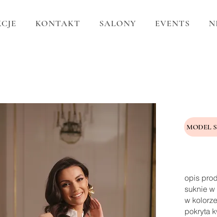
CJE
KONTAKT
SALONY
EVENTS
N
MODEL 
opis pro
suknie w 
w kolorze
pokryta k