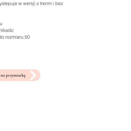
stepuje w wersji z trenm i bez
ru
 mikado
do rozmiaru 50
na przymiarkę