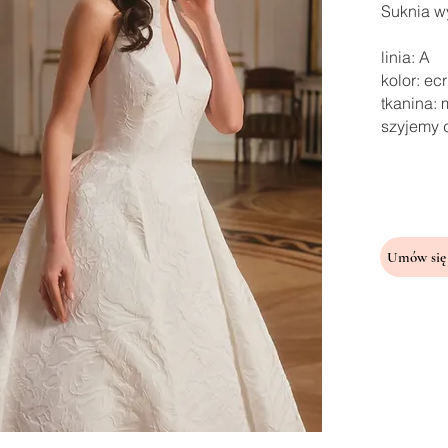
Suknia wy
linia: A
kolor: ec
tkanina:
szyjemy 
Umów się 