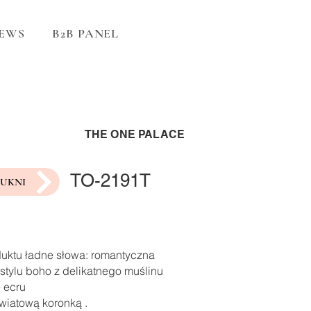
EWS
B2B PANEL
THE ONE PALACE
TO-2191T
SUKNI
duktu ładne słowa: romantyczna
stylu boho z delikatnego muślinu
 ecru
wiatową koronką .