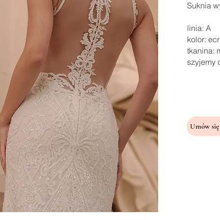
Suknia wy
linia: A
kolor: ec
tkanina:
szyjemy 
Umów się 