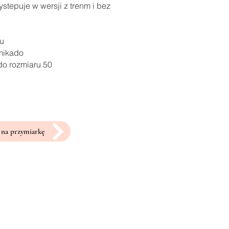
stepuje w wersji z trenm i bez
ru
 mikado
do rozmiaru 50
na przymiarkę