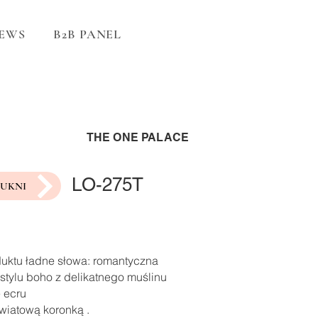
EWS
B2B PANEL
THE ONE PALACE
LO-275T
SUKNI
duktu ładne słowa: romantyczna
stylu boho z delikatnego muślinu
 ecru
wiatową koronką .