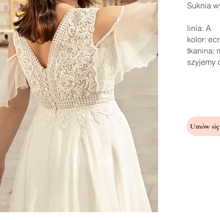
Suknia wy
linia: A
kolor: ec
tkanina:
szyjemy 
Umów się 