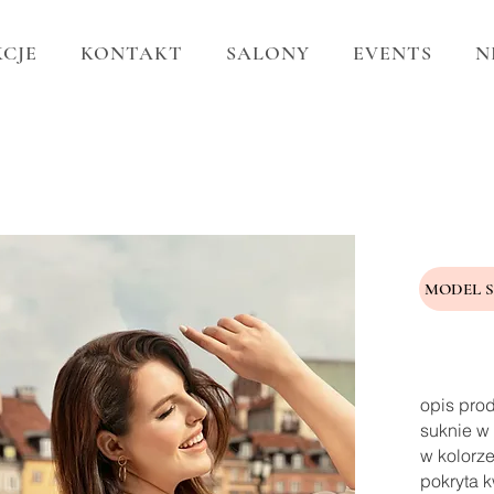
CJE
KONTAKT
SALONY
EVENTS
N
MODEL 
opis pro
suknie w 
w kolorze
pokryta k