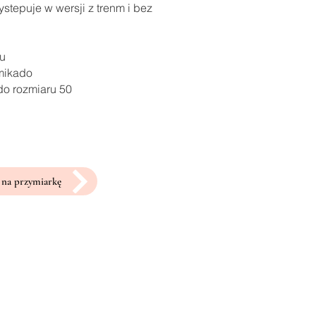
stepuje w wersji z trenm i bez
ru
 mikado
do rozmiaru 50
na przymiarkę