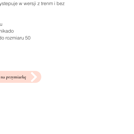
stepuje w wersji z trenm i bez
ru
 mikado
do rozmiaru 50
na przymiarkę