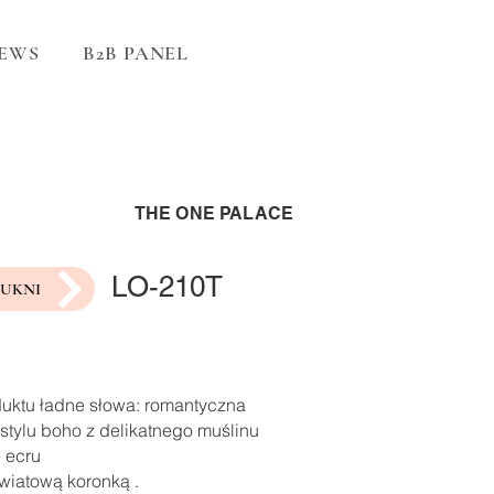
EWS
B2B PANEL
THE ONE PALACE
LO-210T
SUKNI
duktu ładne słowa: romantyczna
stylu boho z delikatnego muślinu
 ecru
wiatową koronką .