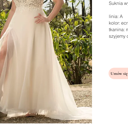
Suknia wy
linia: A
kolor: ec
tkanina:
szyjemy 
Umów się 