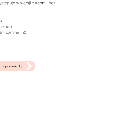
stepuje w wersji z trenm i bez
ru
 mikado
do rozmiaru 50
na przymiarkę