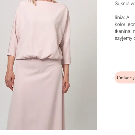
Suknia wy
linia: A
kolor: ec
tkanina:
szyjemy 
Umów się 