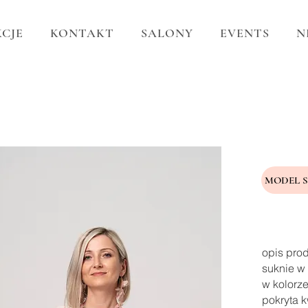
CJE
KONTAKT
SALONY
EVENTS
N
MODEL 
opis pro
suknie w 
w kolorze
pokryta k