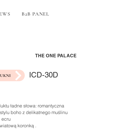
EWS
B2B PANEL
THE ONE PALACE
ICD-30D
SUKNI
duktu ładne słowa: romantyczna
stylu boho z delikatnego muślinu
 ecru
wiatową koronką .