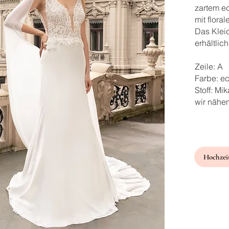
zartem e
mit flora
Das Klei
erhältlich
Zeile: A
Farbe: e
Stoff: Mi
wir nähe
Hochzeit