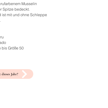
crufarbenem Musselin
ler Spitze bedeckt.
d ist mit und ohne Schleppe
.
cru
kado
n bis Größe 50
 dieses Jahr?