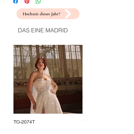
Hochzeit dieses Jahr?
DAS EINE MADRID
TO-2074T
TO-2225T