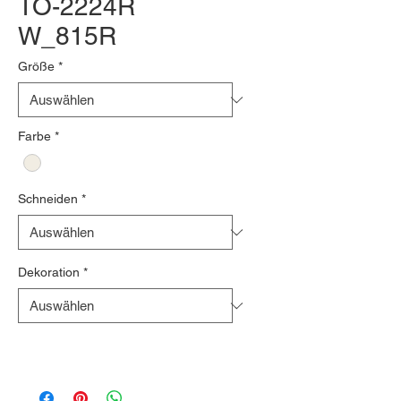
TO-2224R
W_815R
Größe
*
Farbe
*
Schneiden
*
Dekoration
*