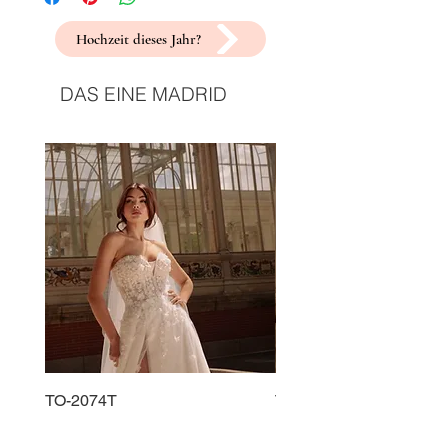
Hochzeit dieses Jahr?
DAS EINE MADRID
TO-2074T
TO-2225T