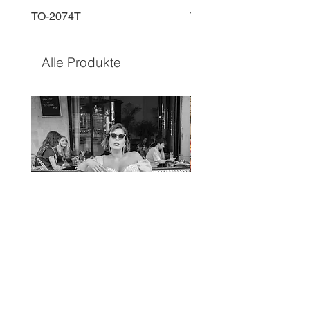
TO-2074T
TO-2225T
Alle Produkte
TO-1597T
TO-1690T